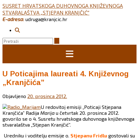
Skip
SUSRET HRVATSKOGA DUHOVNOGA KNJIŽEVNOGA
to
STVARALAŠTVA „STJEPAN KRANJČIĆ”
content
E-adresa:
udruga@kranjcic.hr
U Poticajima laureati 4. Književnog
„Kranjčića”
Objavljeno
20. prosinca 2012.
U redovitoj emisiji „Poticaji Stjepana
Kranjčića” Radija
Marija
u četvrtak 20. prosinca 2012.
govorilo se o 4. Susretu hrvatskoga duhovnoga književnoga
stvaralaštva „Stjepan Kranjčić”.
Uredniku i voditelju emisije o.
Stjepanu Fridlu
gostovali su