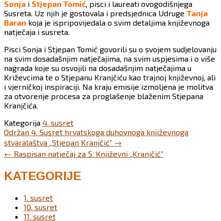
Sonja
i
Stjepan Tomić
, pisci i laureati ovogodišnjega
Susreta. Uz njih je gostovala i predsjednica Udruge
Tanja
Baran
koja je ispripovijedala o svim detaljima književnoga
natječaja i susreta.
Pisci Sonja i Stjepan Tomić govorili su o svojem sudjelovanju
na svim dosadašnjim natječajima, na svim uspjesima i o više
nagrada koje su osvojili na dosadašnjim natječajima u
Križevcima te o Stjepanu Kranjčiću kao trajnoj književnoj, ali
i vjerničkoj inspiraciji. Na kraju emisije izmoljena je molitva
za otvorenje procesa za proglašenje blaženim Stjepana
Kranjčića.
Kategorija
4. susret
Post
Održan 4. Susret hrvatskoga duhovnoga književnoga
navigation
stvaralaštva „Stjepan Kranjčić”
→
←
Raspisan natječaj za 5. Književni „Kranjčić”
KATEGORIJE
1. susret
10. susret
11. susret