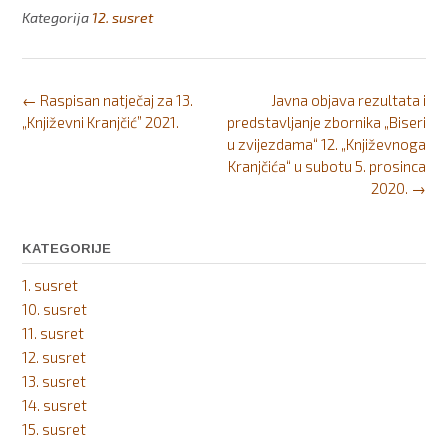
Kategorija
12. susret
Post
←
Raspisan natječaj za 13.
Javna objava rezultata i
navigation
„Književni Kranjčić” 2021.
predstavljanje zbornika „Biseri
u zvijezdama“ 12. „Književnoga
Kranjčića“ u subotu 5. prosinca
2020.
→
KATEGORIJE
1. susret
10. susret
11. susret
12. susret
13. susret
14. susret
15. susret