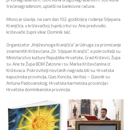
trećenagrađenom, uplatili na bankovne račune.
Misno je slavlje, na sam dan 102. godišnjice rođenja Stjepana
Kranjčića, u križevačkoj župnij crkvi sv. Ane predvodio
križevački župni vikar Dominik Jaić.
Organizator „Književnoga Kranjčića“ je Udruga za promicanje
znamenitih Križevčana „Dr. Stjepan Kranjčić“, a pokrovitelji su
Ministarstvo kulture Republike Hrvatske, Grad Križevci, Župa
sv. Ane te Župa BDM Žalosne i sv. Marka Križevčanina iz
Križevaca. Pokrovitelji novčanih nagrada bili su: Hrvatska
kapucinska provincija, Glas Koncila, Veritas – Glasnik sv.
Antuna Padovanskog, Hrvatska karmelska provincija i
Hrvatska dominikanska provincija.