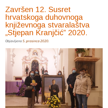
Završen 12. Susret
hrvatskoga duhovnoga
književnoga stvaralaštva
„Stjepan Kranjčić” 2020.
Objavljeno
5. prosinca 2020.