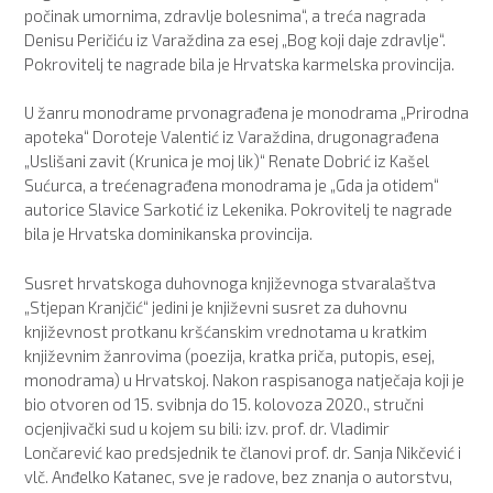
počinak umornima, zdravlje bolesnima“, a treća nagrada
Denisu Peričiću iz Varaždina za esej „Bog koji daje zdravlje“.
Pokrovitelj te nagrade bila je Hrvatska karmelska provincija.
U žanru monodrame prvonagrađena je monodrama „Prirodna
apoteka“ Doroteje Valentić iz Varaždina, drugonagrađena
„Uslišani zavit (Krunica je moj lik)“ Renate Dobrić iz Kašel
Sućurca, a trećenagrađena monodrama je „Gda ja otidem“
autorice Slavice Sarkotić iz Lekenika. Pokrovitelj te nagrade
bila je Hrvatska dominikanska provincija.
Susret hrvatskoga duhovnoga književnoga stvaralaštva
„Stjepan Kranjčić“ jedini je književni susret za duhovnu
književnost protkanu kršćanskim vrednotama u kratkim
književnim žanrovima (poezija, kratka priča, putopis, esej,
monodrama) u Hrvatskoj. Nakon raspisanoga natječaja koji je
bio otvoren od 15. svibnja do 15. kolovoza 2020., stručni
ocjenjivački sud u kojem su bili: izv. prof. dr. Vladimir
Lončarević kao predsjednik te članovi prof. dr. Sanja Nikčević i
vlč. Anđelko Katanec, sve je radove, bez znanja o autorstvu,