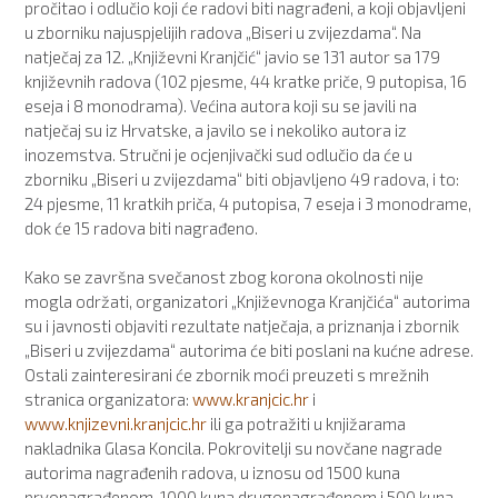
pročitao i odlučio koji će radovi biti nagrađeni, a koji objavljeni
u zborniku najuspjelijih radova „Biseri u zvijezdama“. Na
natječaj za 12. „Književni Kranjčić“ javio se 131 autor sa 179
književnih radova (102 pjesme, 44 kratke priče, 9 putopisa, 16
eseja i 8 monodrama). Većina autora koji su se javili na
natječaj su iz Hrvatske, a javilo se i nekoliko autora iz
inozemstva. Stručni je ocjenjivački sud odlučio da će u
zborniku „Biseri u zvijezdama“ biti objavljeno 49 radova, i to:
24 pjesme, 11 kratkih priča, 4 putopisa, 7 eseja i 3 monodrame,
dok će 15 radova biti nagrađeno.
Kako se završna svečanost zbog korona okolnosti nije
mogla održati, organizatori „Književnoga Kranjčića“ autorima
su i javnosti objaviti rezultate natječaja, a priznanja i zbornik
„Biseri u zvijezdama“ autorima će biti poslani na kućne adrese.
Ostali zainteresirani će zbornik moći preuzeti s mrežnih
stranica organizatora:
www.kranjcic.hr
i
www.knjizevni.kranjcic.hr
ili ga potražiti u knjižarama
nakladnika Glasa Koncila. Pokrovitelji su novčane nagrade
autorima nagrađenih radova, u iznosu od 1500 kuna
prvonagrađenom, 1000 kuna drugonagrađenom i 500 kuna