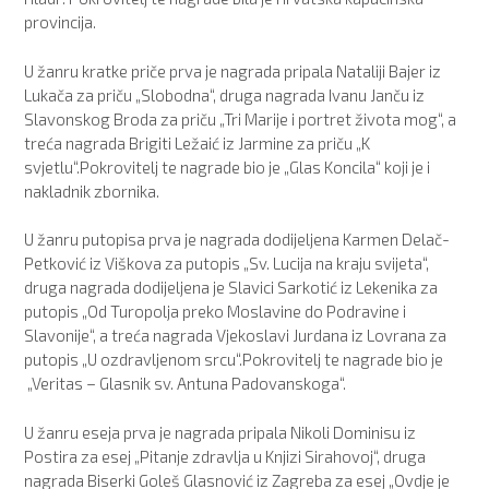
provincija.
U žanru kratke priče prva je nagrada pripala Nataliji Bajer iz
Lukača za priču „Slobodna“, druga nagrada Ivanu Janču iz
Slavonskog Broda za priču „Tri Marije i portret života mog“, a
treća nagrada Brigiti Ležaić iz Jarmine za priču „K
svjetlu“.Pokrovitelj te nagrade bio je „Glas Koncila“ koji je i
nakladnik zbornika.
U žanru putopisa prva je nagrada dodijeljena Karmen Delač-
Petković iz Viškova za putopis „Sv. Lucija na kraju svijeta“,
druga nagrada dodijeljena je Slavici Sarkotić iz Lekenika za
putopis „Od Turopolja preko Moslavine do Podravine i
Slavonije“, a treća nagrada Vjekoslavi Jurdana iz Lovrana za
putopis „U ozdravljenom srcu“.Pokrovitelj te nagrade bio je
„Veritas – Glasnik sv. Antuna Padovanskoga“.
U žanru eseja prva je nagrada pripala Nikoli Dominisu iz
Postira za esej „Pitanje zdravlja u Knjizi Sirahovoj“, druga
nagrada Biserki Goleš Glasnović iz Zagreba za esej „Ovdje je