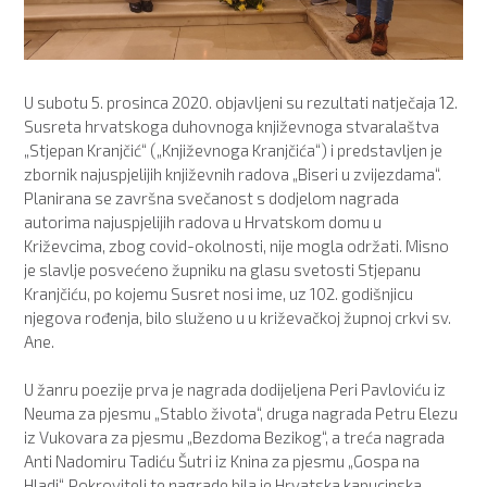
U subotu 5. prosinca 2020. objavljeni su rezultati natječaja 12.
Susreta hrvatskoga duhovnoga književnoga stvaralaštva
„Stjepan Kranjčić“ („Književnoga Kranjčića“) i predstavljen je
zbornik najuspjelijih književnih radova „Biseri u zvijezdama“.
Planirana se završna svečanost s dodjelom nagrada
autorima najuspjelijih radova u Hrvatskom domu u
Križevcima, zbog covid-okolnosti, nije mogla održati. Misno
je slavlje posvećeno župniku na glasu svetosti Stjepanu
Kranjčiću, po kojemu Susret nosi ime, uz 102. godišnjicu
njegova rođenja, bilo služeno u u križevačkoj župnoj crkvi sv.
Ane.
U žanru poezije prva je nagrada dodijeljena Peri Pavloviću iz
Neuma za pjesmu „Stablo života“, druga nagrada Petru Elezu
iz Vukovara za pjesmu „Bezdoma Bezikog“, a treća nagrada
Anti Nadomiru Tadiću Šutri iz Knina za pjesmu „Gospa na
Hladi“. Pokrovitelj te nagrade bila je Hrvatska kapucinska