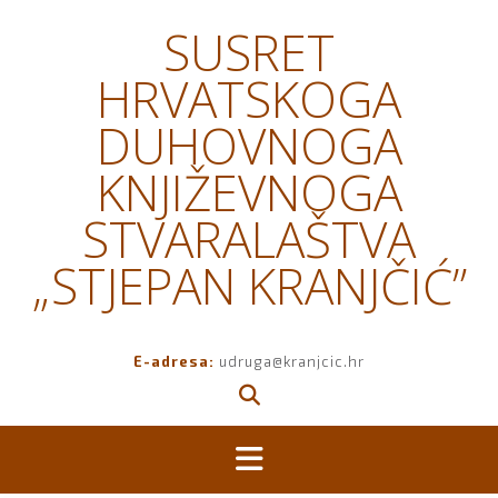
Skip
SUSRET
to
content
HRVATSKOGA
DUHOVNOGA
KNJIŽEVNOGA
STVARALAŠTVA
„STJEPAN KRANJČIĆ”
E-adresa:
udruga@kranjcic.hr