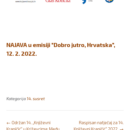
NAJAVA u emisiji “Dobro jutro, Hrvatska”,
12. 2. 2022.
Kategorija
14. susret
Post
←
Održan 14. „Književni
Raspisan natječaj za 14.
navigation
Kranjčić“ u Križevcima: Među
„Književni Kranjčić“ 2022.
→