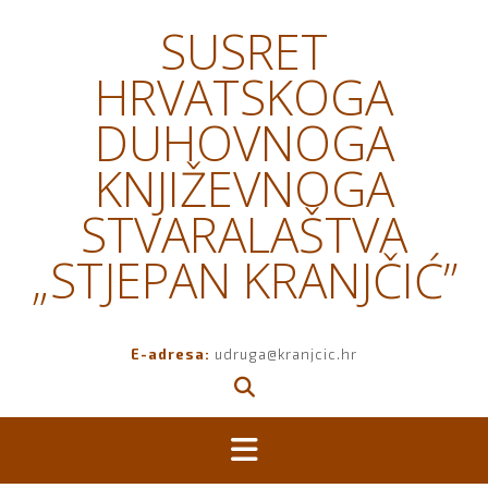
Skip
SUSRET
to
content
HRVATSKOGA
DUHOVNOGA
KNJIŽEVNOGA
STVARALAŠTVA
„STJEPAN KRANJČIĆ”
E-adresa:
udruga@kranjcic.hr