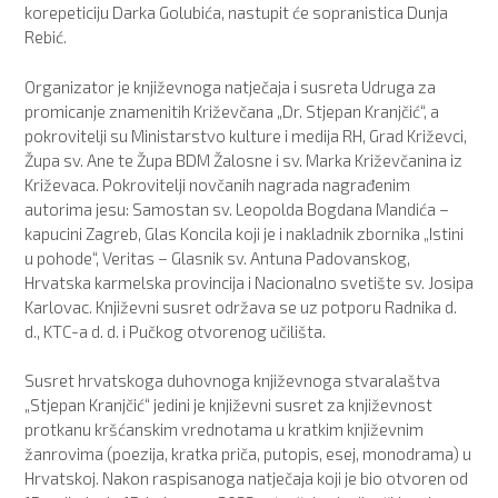
korepeticiju Darka Golubića, nastupit će sopranistica Dunja
Rebić.
Organizator je književnoga natječaja i susreta Udruga za
promicanje znamenitih Križevčana „Dr. Stjepan Kranjčić“, a
pokrovitelji su Ministarstvo kulture i medija RH, Grad Križevci,
Župa sv. Ane te Župa BDM Žalosne i sv. Marka Križevčanina iz
Križevaca. Pokrovitelji novčanih nagrada nagrađenim
autorima jesu: Samostan sv. Leopolda Bogdana Mandića –
kapucini Zagreb, Glas Koncila koji je i nakladnik zbornika „Istini
u pohode“, Veritas – Glasnik sv. Antuna Padovanskog,
Hrvatska karmelska provincija i Nacionalno svetište sv. Josipa
Karlovac. Književni susret održava se uz potporu Radnika d.
d., KTC-a d. d. i Pučkog otvorenog učilišta.
Susret hrvatskoga duhovnoga književnoga stvaralaštva
„Stjepan Kranjčić“ jedini je književni susret za književnost
protkanu kršćanskim vrednotama u kratkim književnim
žanrovima (poezija, kratka priča, putopis, esej, monodrama) u
Hrvatskoj. Nakon raspisanoga natječaja koji je bio otvoren od