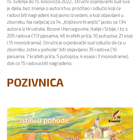
15. svibnja do 15. kolovoza 2022., stručni ocjenjivački sud sva
je djela, bez znanja o autorstvu, pročitao i odlučio koji će
radovi biti nagrađeni, koji javno izvedeni, a koji objavljeni u
zborniku. Na natječaj za 14. „Književni Kranjčić“ javilo se 134
autora iz Hrvatske, Bosne i Hercegovine, Italije i Srbije, i to s
205 radova (113 pjesama, 46 kratkih priča, 10 putopisa, 21 esej
i 15 monodrama). Stručni je ocjenjivački sud odlučio da će u
zborniku „Istini u pohode“ biti objavljeno 35 radova (16
pjesama, 7 kratkih priča, 5 putopisa, 4 eseja i 3 monodrame),
dok će 15 radova biti nagrađeno.
POZIVNICA