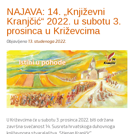
NAJAVA: 14. „Književni
Kranjčić“ 2022. u subotu 3.
prosinca u Križevcima
Objavljeno
13. studenoga 2022.
U Križevcima će u subotu 3. prosinca 2022. biti održana
završna svečanost 14. Susreta hrvatskoga duhovnoga
književnoga stvaralaštva „Stjepan Kranjčić“.