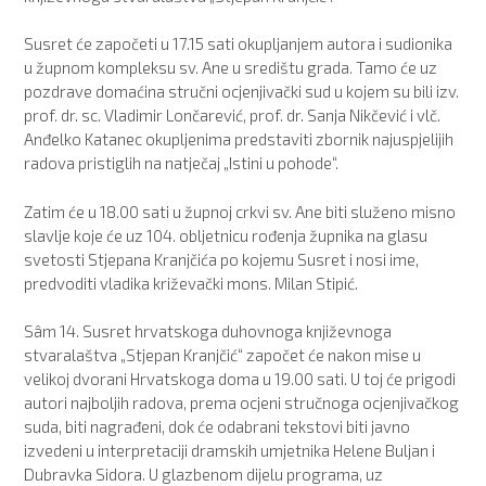
Susret će započeti u 17.15 sati okupljanjem autora i sudionika
u župnom kompleksu sv. Ane u središtu grada. Tamo će uz
pozdrave domaćina stručni ocjenjivački sud u kojem su bili izv.
prof. dr. sc. Vladimir Lončarević, prof. dr. Sanja Nikčević i vlč.
Anđelko Katanec okupljenima predstaviti zbornik najuspjelijih
radova pristiglih na natječaj „Istini u pohode“.
Zatim će u 18.00 sati u župnoj crkvi sv. Ane biti služeno misno
slavlje koje će uz 104. obljetnicu rođenja župnika na glasu
svetosti Stjepana Kranjčića po kojemu Susret i nosi ime,
predvoditi vladika križevački mons. Milan Stipić.
Sâm 14. Susret hrvatskoga duhovnoga književnoga
stvaralaštva „Stjepan Kranjčić“ započet će nakon mise u
velikoj dvorani Hrvatskoga doma u 19.00 sati. U toj će prigodi
autori najboljih radova, prema ocjeni stručnoga ocjenjivačkog
suda, biti nagrađeni, dok će odabrani tekstovi biti javno
izvedeni u interpretaciji dramskih umjetnika Helene Buljan i
Dubravka Sidora. U glazbenom dijelu programa, uz