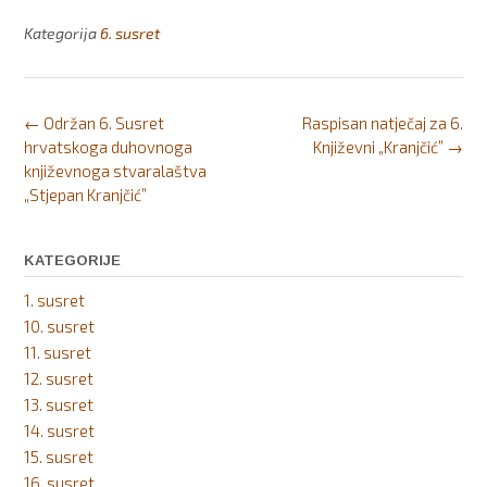
Kategorija
6. susret
Post
←
Održan 6. Susret
Raspisan natječaj za 6.
navigation
hrvatskoga duhovnoga
Književni „Kranjčić”
→
književnoga stvaralaštva
„Stjepan Kranjčić”
KATEGORIJE
1. susret
10. susret
11. susret
12. susret
13. susret
14. susret
15. susret
16. susret