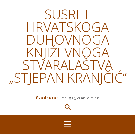
Skip
SUSRET
to
content
HRVATSKOGA
DUHOVNOGA
KNJIŽEVNOGA
STVARALAŠTVA
„STJEPAN KRANJČIĆ”
E-adresa:
udruga@kranjcic.hr