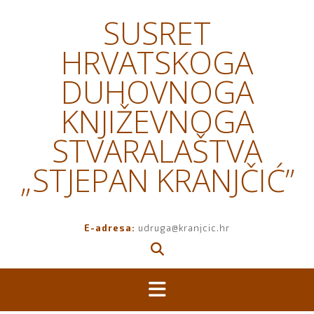
Skip
SUSRET
to
content
HRVATSKOGA
DUHOVNOGA
KNJIŽEVNOGA
STVARALAŠTVA
„STJEPAN KRANJČIĆ”
E-adresa:
udruga@kranjcic.hr