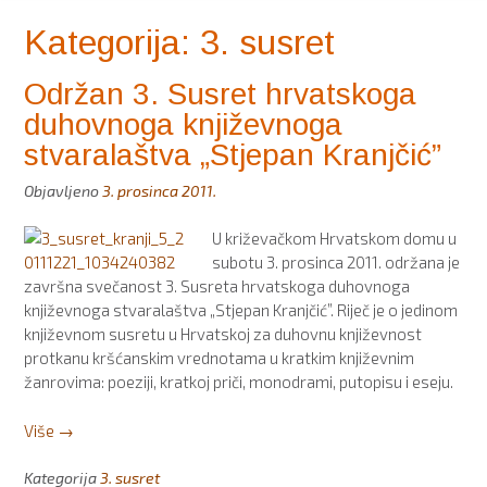
Kategorija:
3. susret
Održan 3. Susret hrvatskoga
duhovnoga književnoga
stvaralaštva „Stjepan Kranjčić”
Objavljeno
3. prosinca 2011.
U križevačkom Hrvatskom domu u
subotu 3. prosinca 2011. održana je
završna svečanost 3. Susreta hrvatskoga duhovnoga
književnoga stvaralaštva „Stjepan Kranjčić”. Riječ je o jedinom
književnom susretu u Hrvatskoj za duhovnu književnost
protkanu kršćanskim vrednotama u kratkim književnim
žanrovima: poeziji, kratkoj priči, monodrami, putopisu i eseju.
“Održan
Više
→
3.
Susret
Kategorija
3. susret