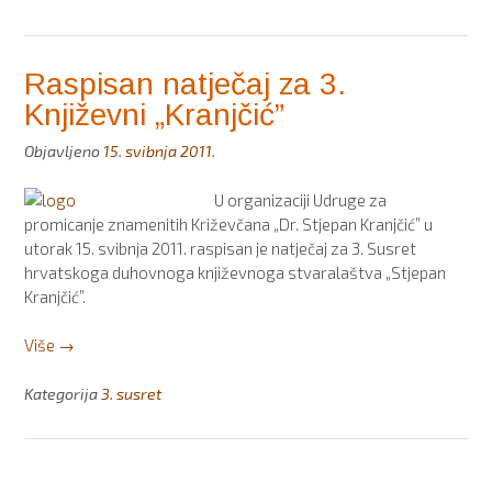
hrvatskoga
duhovnoga
književnoga
Raspisan natječaj za 3.
stvaralaštva
Književni „Kranjčić”
„Stjepan
Kranjčić””
Objavljeno
15. svibnja 2011.
U organizaciji Udruge za
promicanje znamenitih Križevčana „Dr. Stjepan Kranjčić” u
utorak 15. svibnja 2011. raspisan je natječaj za 3. Susret
hrvatskoga duhovnoga književnoga stvaralaštva „Stjepan
Kranjčić”.
“Raspisan
Više
→
natječaj
za
Kategorija
3. susret
3.
Književni
„Kranjčić””