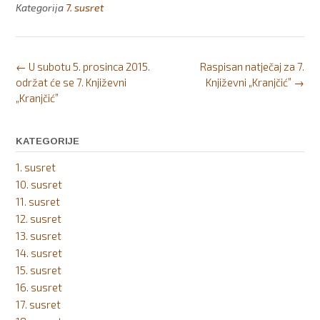
Kategorija
7. susret
Post
←
U subotu 5. prosinca 2015.
Raspisan natječaj za 7.
navigation
održat će se 7. Književni
Književni „Kranjčić”
→
„Kranjčić”
KATEGORIJE
1. susret
10. susret
11. susret
12. susret
13. susret
14. susret
15. susret
16. susret
17. susret