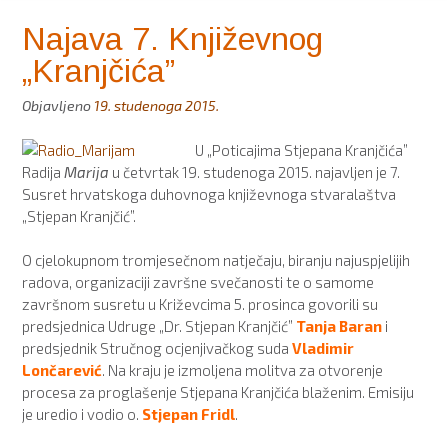
Najava 7. Književnog
„Kranjčića”
Objavljeno
19. studenoga 2015.
U „Poticajima Stjepana Kranjčića”
Radija
Marija
u četvrtak 19. studenoga 2015. najavljen je 7.
Susret hrvatskoga duhovnoga književnoga stvaralaštva
„Stjepan Kranjčić”.
O cjelokupnom tromjesečnom natječaju, biranju najuspjelijih
radova, organizaciji završne svečanosti te o samome
završnom susretu u Križevcima 5. prosinca govorili su
predsjednica Udruge „Dr. Stjepan Kranjčić”
Tanja Baran
i
predsjednik Stručnog ocjenjivačkog suda
Vladimir
Lončarević
. Na kraju je izmoljena molitva za otvorenje
procesa za proglašenje Stjepana Kranjčića blaženim. Emisiju
je uredio i vodio o.
Stjepan Fridl
.