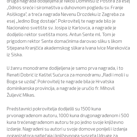
druga nagrada dodijeljena je Nikoli Dominisu iz Postira za esej
„Odnos sreće i siromaštva u duhovnom pogledu sv. Franje
Asiškoga“, a treća nagrada Nevenu Drozdeku iz Zagreba za
esej „Jedino Bog dostaje“. Pokrovitelj te nagrade bilo je
Nacionalno svetište sv. Josipa iz Karlovca, a nagrade je
dodijelio rektor svetišta mons. Antun Sente ml. Tom je
prigodom rektor Sente domaćinima darovao sliku s likom
Stjepana Kranjčića akademskog slikara Ivana Ivice Marekovića
iz Siska.
U žanru monodrame dodijeljena je samo prva nagrada, i to
Renati Dobrić iz Kaštel Sućurca za monodramu „Radi i moli i u
Boga se uzdaj“. Pokrovitelj te nagrade bila je Hrvatska
dominikanska provincija, a nagrade je uručio fr. Mihovil
Žuljević Mikas.
Predstavnici pokrovitelja dodijelili su 1500 kuna
prvonagrađenom autoru, 1000 kuna drugonagrađenom i 500
kuna trećenagrađenom autoru te po jedno svoje književno
izdanje. Nagrađeni su autori u svoje domove ponijeli i izdanja
organizatora natječaja i književnoga susreta Udruge za