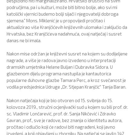
besplodno niti marginalizirano. Hrvatsko društvo na svim
područjima, pa i u kulturi, može biti bitno bolje, ako svi mi
katolički vjernici budemo bolji sijači i njegovatelji dobroga
sjemena.“ Mons. Miklenić je u propovijedi pročitao i
aktualizirao više Kranjčićevih književnih ulomaka i zaključio da
Hrvatska, bez Kranjčićeva nadahnuća, ovaj natječaj i susret
danas ne bi imala.
Nakon mise održan je književni susret na kojem su dodijeljene
nagrade, a više je radova javno izvedeno u interpretaciji
dramskih umjetnika Helene Buljan i Dubravka Sidora. U
glazbenom dijelu programa nastupila je kantautorica
popularne duhovne glazbe Tamara Perc, a kroz svečanost je
vodila predsjednica Udruge „Dr. Stjepan Kranjčić“ Tanja Baran.
Nakon natječaja koji je bio otvoren od 15. svibnja do 15.
kolovoza 2019., stručni ocjenjivački sud u kojem su bili prof. dr.
sc. Vladimir Lončarević, prof. dr. Sanja Nikčević i Zdravko
Gavran, prof., sve je radove, bez znanja o identitetu autora,
pročitao i odlučio koji će radovi biti nagrađeni, koji javno
izvedeni, a koji objavljeni u zborniku. Na natječaj se javilo 142