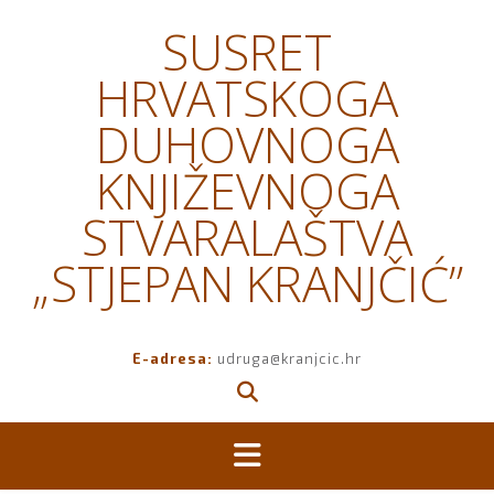
Skip
SUSRET
to
content
HRVATSKOGA
DUHOVNOGA
KNJIŽEVNOGA
STVARALAŠTVA
„STJEPAN KRANJČIĆ”
E-adresa:
udruga@kranjcic.hr