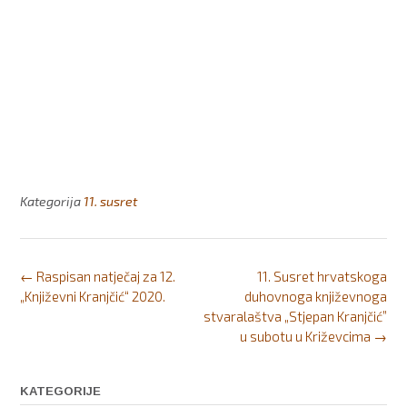
Kategorija
11. susret
Post
←
Raspisan natječaj za 12.
11. Susret hrvatskoga
navigation
„Književni Kranjčić“ 2020.
duhovnoga književnoga
stvaralaštva „Stjepan Kranjčić”
u subotu u Križevcima
→
KATEGORIJE