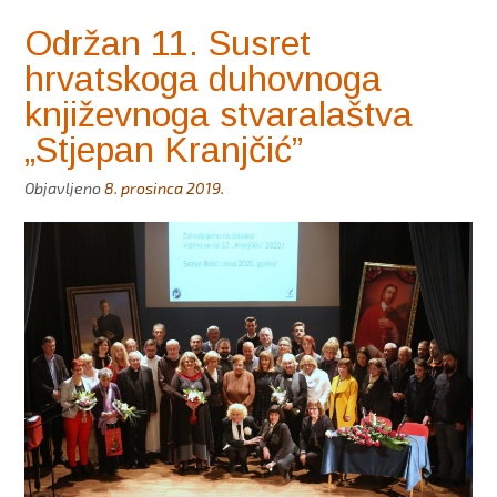
Održan 11. Susret
hrvatskoga duhovnoga
književnoga stvaralaštva
„Stjepan Kranjčić”
Objavljeno
8. prosinca 2019.