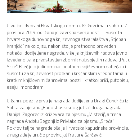
U velikoj dvorani Hrvatskoga doma u Križevcima u subotu 7.
prosinca 2019. održana je završna svečanost 11. Susreta
hrvatskoga duhovnoga književnoga stvaralaštva „Stjepan
Kranjčić“ na kojoj su, nakon što je prethodno proveden
natječaj, dodijeljene nagrade, više je književnih radova javno
izvedeno te je predstavljen zbornik najuspjelijih radova „Put u
Srce“. Riječ je o jedinom nacionalnom književnom natječaju i
susretu za književnost protkanu kršćanskim vrednotama u
kratkim književnim žanrovima: poeziji, kratkoj priči, putopisu,
eseju i monodrami.
U žanru poezije prva je nagrada dodijeljena Dragi Čondriću iz
Splita za pjesmu „Radost uskrsnog jutra“, druga nagrada
Danijeli Zagorec iz Križevaca za pjesmu „Misterij“, a treća
nagrada Anđelu Begonji iz Privlake za pjesmu „Sreća“.
Pokrovitelj te nagrade bila je Hrvatska kapucinska provincija,
a nagrade je uručio provincijal fra Jure Šarčević.