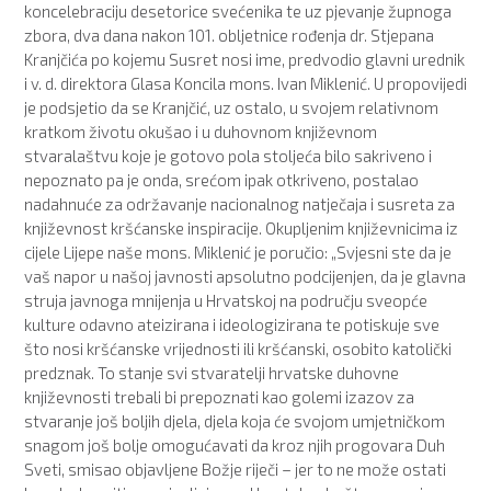
koncelebraciju desetorice svećenika te uz pjevanje župnoga
zbora, dva dana nakon 101. obljetnice rođenja dr. Stjepana
Kranjčića po kojemu Susret nosi ime, predvodio glavni urednik
i v. d. direktora Glasa Koncila mons. Ivan Miklenić. U propovijedi
je podsjetio da se Kranjčić, uz ostalo, u svojem relativnom
kratkom životu okušao i u duhovnom književnom
stvaralaštvu koje je gotovo pola stoljeća bilo sakriveno i
nepoznato pa je onda, srećom ipak otkriveno, postalao
nadahnuće za održavanje nacionalnog natječaja i susreta za
književnost kršćanske inspiracije. Okupljenim književnicima iz
cijele Lijepe naše mons. Miklenić je poručio: „Svjesni ste da je
vaš napor u našoj javnosti apsolutno podcijenjen, da je glavna
struja javnoga mnijenja u Hrvatskoj na području sveopće
kulture odavno ateizirana i ideologizirana te potiskuje sve
što nosi kršćanske vrijednosti ili kršćanski, osobito katolički
predznak. To stanje svi stvaratelji hrvatske duhovne
književnosti trebali bi prepoznati kao golemi izazov za
stvaranje još boljih djela, djela koja će svojom umjetničkom
snagom još bolje omogućavati da kroz njih progovara Duh
Sveti, smisao objavljene Božje riječi – jer to ne može ostati