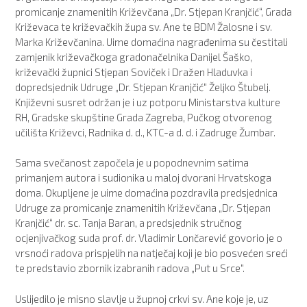
promicanje znamenitih Križevčana „Dr. Stjepan Kranjčić“, Grada
Križevaca te križevačkih župa sv. Ane te BDM Žalosne i sv.
Marka Križevčanina. Uime domaćina nagrađenima su čestitali
zamjenik križevačkoga gradonačelnika Danijel Šaško,
križevački župnici Stjepan Soviček i Dražen Hladuvka i
dopredsjednik Udruge „Dr. Stjepan Kranjčić“ Željko Štubelj.
Književni susret održan je i uz potporu Ministarstva kulture
RH, Gradske skupštine Grada Zagreba, Pučkog otvorenog
učilišta Križevci, Radnika d. d., KTC-a d. d. i Zadruge Žumbar.
Sama svečanost započela je u popodnevnim satima
primanjem autora i sudionika u maloj dvorani Hrvatskoga
doma. Okupljene je uime domaćina pozdravila predsjednica
Udruge za promicanje znamenitih Križevčana „Dr. Stjepan
Kranjčić“ dr. sc. Tanja Baran, a predsjednik stručnog
ocjenjivačkog suda prof. dr. Vladimir Lončarević govorio je o
vrsnoći radova prispjelih na natječaj koji je bio posvećen sreći
te predstavio zbornik izabranih radova „Put u Srce“.
Uslijedilo je misno slavlje u župnoj crkvi sv. Ane koje je, uz