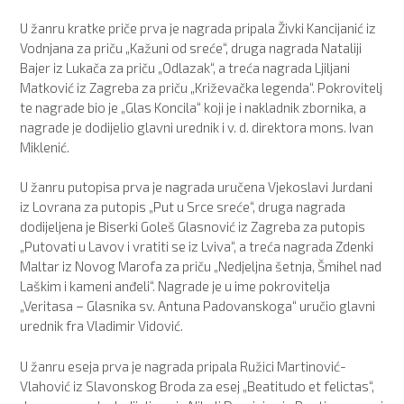
U žanru kratke priče prva je nagrada pripala Živki Kancijanić iz
Vodnjana za priču „Kažuni od sreće“, druga nagrada Nataliji
Bajer iz Lukača za priču „Odlazak“, a treća nagrada Ljiljani
Matković iz Zagreba za priču „Križevačka legenda“.
Pokrovitelj
te nagrade bio je „Glas Koncila“ koji je i nakladnik zbornika, a
nagrade je dodijelio glavni urednik i v. d. direktora mons. Ivan
Miklenić.
U žanru putopisa prva je nagrada uručena Vjekoslavi Jurdani
iz Lovrana za putopis „Put u Srce sreće“, druga nagrada
dodijeljena je Biserki Goleš Glasnović iz Zagreba za putopis
„Putovati u Lavov i vratiti se iz Lviva“, a treća nagrada Zdenki
Maltar iz Novog Marofa za priču „Nedjeljna šetnja, Šmihel nad
Laškim i kameni anđeli“.
Nagrade je u ime pokrovitelja
„Veritasa – Glasnika sv. Antuna Padovanskoga“ uručio glavni
urednik fra Vladimir Vidović.
U žanru eseja prva je nagrada pripala Ružici Martinović-
Vlahović iz Slavonskog Broda za esej „Beatitudo et felictas“,