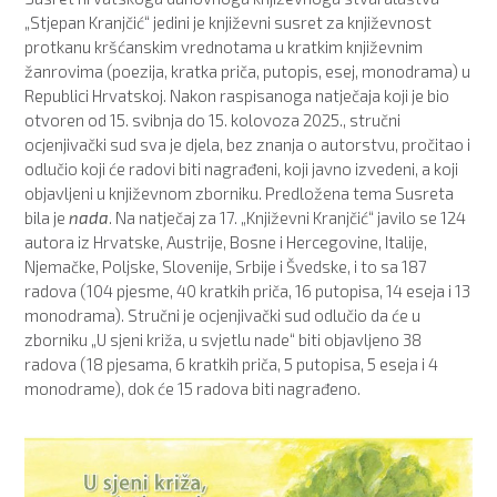
„Stjepan Kranjčić“ jedini je književni susret za književnost
protkanu kršćanskim vrednotama u kratkim književnim
žanrovima (poezija, kratka priča, putopis, esej, monodrama) u
Republici Hrvatskoj. Nakon raspisanoga natječaja koji je bio
otvoren od 15. svibnja do 15. kolovoza 2025., stručni
ocjenjivački sud sva je djela, bez znanja o autorstvu, pročitao i
odlučio koji će radovi biti nagrađeni, koji javno izvedeni, a koji
objavljeni u književnom zborniku. Predložena tema Susreta
bila je
nada
. Na natječaj za 17. „Književni Kranjčić“ javilo se 124
autora iz Hrvatske, Austrije, Bosne i Hercegovine, Italije,
Njemačke, Poljske, Slovenije, Srbije i Švedske, i to sa 187
radova (104 pjesme, 40 kratkih priča, 16 putopisa, 14 eseja i 13
monodrama). Stručni je ocjenjivački sud odlučio da će u
zborniku „U sjeni križa, u svjetlu nade“ biti objavljeno 38
radova (18 pjesama, 6 kratkih priča, 5 putopisa, 5 eseja i 4
monodrame), dok će 15 radova biti nagrađeno.