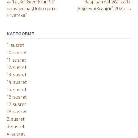
Post
←
17. „Književni Kranjčić”
Raspisan natječaj za 17.
navigation
najavljen na „Dobro jutro,
„Književni Kranjčić” 2025.
→
Hrvatska”
KATEGORIJE
1. susret
10. susret
11. susret
12. susret
13. susret
14. susret
15. susret
16. susret
17. susret
18. susret
2. susret
3. susret
4. susret