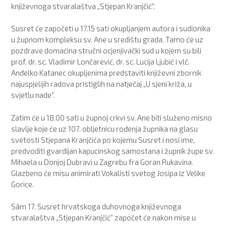
književnoga stvaralaštva „Stjepan Kranjčić“.
Susret će započeti u 17.15 sati okupljanjem autora i sudionika
u župnom kompleksu sv. Ane u središtu grada. Tamo će uz
pozdrave domaćina stručni ocjenjivački sud u kojem su bili
prof. dr. sc. Vladimir Lončarević, dr. sc. Lucija Ljubić i vlč.
Anđelko Katanec okupljenima predstaviti književni zbornik
najuspjelijih radova pristiglih na natječaj „U sjeni križa, u
svjetlu nade“.
Zatim će u 18.00 sati u župnoj crkvi sv. Ane biti služeno misno
slavlje koje će uz 107. obljetnicu rođenja župnika na glasu
svetosti Stjepana Kranjčića po kojemu Susret i nosi ime,
predvoditi gvardijan kapucinskog samostana i župnik župe sv.
Mihaela u Donjoj Dubravi u Zagrebu fra Goran Rukavina.
Glazbeno će misu animirati Vokalisti svetog Josipa iz Velike
Gorice.
Sâm 17. Susret hrvatskoga duhovnoga književnoga
stvaralaštva „Stjepan Kranjčić“ započet će nakon mise u