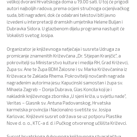
velikoj dvorani Hrvatskoga doma u 19.00 sati. U toj će prigodi
autori najboljih radova, prema ocjeni stručnoga ocjenjivačkog
suda, biti nagrađeni, dok će odabrani tekstovi biti javno
izvedeni u interpretaciji dramskih umjetnika Helene Buljan i
Dubravka Sidora. U glazbenom dijelu programa nastupit će
Vokalisti svetog Josipa.
Organizator je književnoga natječaja i susreta Udruga za
promicanje znamenitih Križevčana „Dr. Stjepan Kranjčić“, a
pokrovitelji su Ministarstvo kulture i medija RH, Grad Križevci,
Župa sv. Ane te Župa BDM Žalosne i sv. Marka Križevčanina iz
Križevaca te Zaklada Rhema. Pokrovitelji novčanih nagrada
nagrađenim autorima jesu: Kapucinski samostan i župa sv.
Mihaela Zagreb – Donja Dubrava, Glas Koncila koji je i
nakladnik književnoga zbornika „U sjeni križa, u svjetlu nade“,
Veritas – Glasnik sv. Antuna Padovanskog, Hrvatska
karmelska provincija i Nacionalno svetište sv. Josipa
Karlovac. Književni susret održava se uz potporu Plastike
Nove d. o. o., KTC-a d. d. i Pučkog otvorenog učilišta Križevci.
Susret hrvatskoga duhovnoga književnoga stvaralaštva