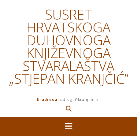
Skip
SUSRET
to
content
HRVATSKOGA
DUHOVNOGA
KNJIŽEVNOGA
STVARALAŠTVA
„STJEPAN KRANJČIĆ”
E-adresa:
udruga@kranjcic.hr