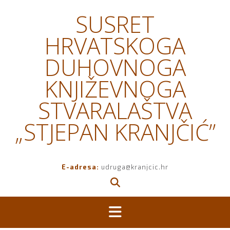
Skip
SUSRET
to
content
HRVATSKOGA
DUHOVNOGA
KNJIŽEVNOGA
STVARALAŠTVA
„STJEPAN KRANJČIĆ”
E-adresa:
udruga@kranjcic.hr