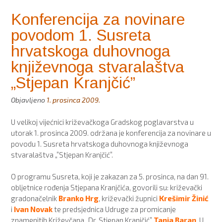
Konferencija za novinare
povodom 1. Susreta
hrvatskoga duhovnoga
književnoga stvaralaštva
„Stjepan Kranjčić”
Objavljeno
1. prosinca 2009.
U velikoj vijećnici križevačkoga Gradskog poglavarstva u
utorak 1. prosinca 2009. održana je konferencija za novinare u
povodu 1. Susreta hrvatskoga duhovnoga književnoga
stvaralaštva „”Stjepan Kranjčić”.
O programu Susreta, koji je zakazan za 5. prosinca, na dan 91.
obljetnice rođenja Stjepana Kranjčića, govorili su: križevački
gradonačelnik
Branko Hrg
, križevački župnici
Krešimir Žinić
i
Ivan Novak
te predsjednica Udruge za promicanje
znamenitih Križevčana „Dr. Stjepan Kranjčić”
Tanja Baran
. U