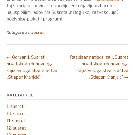
toj su prigodi novinarima podijeljeni: objavljeni zbornik s
najuspjelijim radovima Susreta „K Bogu koji razveseljuje”,
pozivnice, plakati i programi.
Kategorija
1. susret
Post
←
Održan 1. Susret
Raspisan natječaj za 1. Susret
navigation
hrvatskoga duhovnoga
hrvatskoga duhovnoga
književnoga stvaralaštva
književnoga stvaralaštva
„Stjepan Kranjčić”
„Stjepan Kranjčić”
→
KATEGORIJE
1. susret
10. susret
11. susret
12. susret