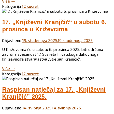
“17.
Više
→
„Književni
Kategorija
17. susret
Kranjčić”
najavljen
na
17. „Književni Kranjčić“ u subotu 6.
„Dobro
prosinca u Križevcima
jutro,
Hrvatska””
Objavljeno
19. studenoga 2025.
19. studenoga 2025.
U Križevcima će u subotu 6. prosinca 2025. biti održana
završna svečanost 17. Susreta hrvatskoga duhovnoga
književnoga stvaralaštva „Stjepan Kranjčić“.
“17.
Više
→
„Književni
Kategorija
17. susret
Kranjčić“
u
subotu
Raspisan natječaj za 17. „Književni
6.
Kranjčić” 2025.
prosinca
u
Križevcima”
Objavljeno
14. svibnja 2025.
14. svibnja 2025.