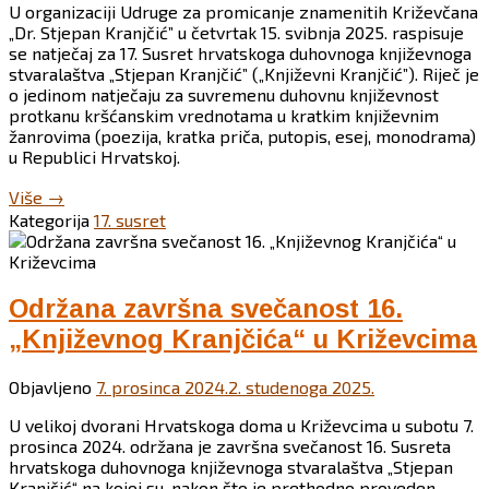
U organizaciji Udruge za promicanje znamenitih Križevčana
„Dr. Stjepan Kranjčić” u četvrtak 15. svibnja 2025. raspisuje
se natječaj za 17. Susret hrvatskoga duhovnoga književnoga
stvaralaštva „Stjepan Kranjčić” („Književni Kranjčić”). Riječ je
o jedinom natječaju za suvremenu duhovnu književnost
protkanu kršćanskim vrednotama u kratkim književnim
žanrovima (poezija, kratka priča, putopis, esej, monodrama)
u Republici Hrvatskoj.
“Raspisan
Više
→
natječaj
Kategorija
17. susret
za
17.
„Književni
Kranjčić”
Održana završna svečanost 16.
2025.”
„Književnog Kranjčića“ u Križevcima
Objavljeno
7. prosinca 2024.
2. studenoga 2025.
U velikoj dvorani Hrvatskoga doma u Križevcima u subotu 7.
prosinca 2024. održana je završna svečanost 16. Susreta
hrvatskoga duhovnoga književnoga stvaralaštva „Stjepan
Kranjčić“ na kojoj su, nakon što je prethodno proveden