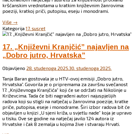
kršćanskim vrednotama u kratkim književnim žanrovima:
poeziji, kratkoj priči, putopisu, eseju i monodrami.
“Održana
Više
→
završna
Kategorija
17. susret
svečanost
17.
„Književnog
17. „Književni Kranjčić” najavljen na
Kranjčića“
„Dobro jutro, Hrvatska”
u
Križevcima”
Objavljeno
28. studenoga 2025.
30. studenoga 2025.
Tanja Baran gostovala je u HTV-ovoj emisiji „Dobro jutro,
Hrvatska”. Govorila je o pripremama za završnu svečanost
17. „Književnoga Kranjčića” koji će se održati na Nikolinje u
Križevcima. Tada će biti nagrađeni autori najuspjelijih
radova koji su stigli na natječaj u žanrovima poezije, kratke
priče, putopisa, eseje i monodrame. Širi izbor radova bit će
objavljen u knjizi „U sjeni križa, u svjetlu nade” koja je upravo
u tisku. Ove se godine na natječaj javilo 124 autora iz
Hrvatske i čak 8 zemalja u kojima žive i stvaraju Hrvati.