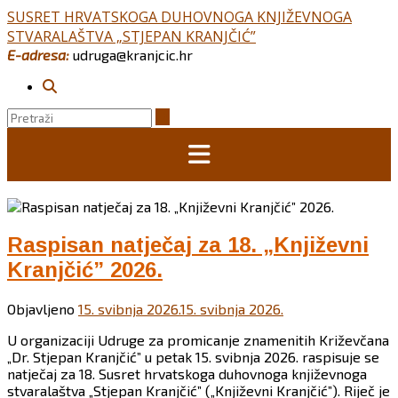
Skip
SUSRET HRVATSKOGA DUHOVNOGA KNJIŽEVNOGA
to
STVARALAŠTVA „STJEPAN KRANJČIĆ”
content
E-adresa:
udruga@kranjcic.hr
Raspisan natječaj za 18. „Književni
Kranjčić” 2026.
Objavljeno
15. svibnja 2026.
15. svibnja 2026.
U organizaciji Udruge za promicanje znamenitih Križevčana
„Dr. Stjepan Kranjčić” u petak 15. svibnja 2026. raspisuje se
natječaj za 18. Susret hrvatskoga duhovnoga književnoga
stvaralaštva „Stjepan Kranjčić” („Književni Kranjčić”). Riječ je