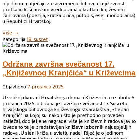
o jedinom natječaju za suvremenu duhovnu književnost
protkanu kršćanskim vrednotama u kratkim književnim
žanrovima (poezija, kratka priča, putopis, esej, monodrama)
u Republici Hrvatskoj.
“Raspisan
Više
→
natječaj
Kategorija
18. susret
za
18.
„Književni
Kranjčić”
Održana završna svečanost 17.
2026.”
„Književnog Kranjčića“ u Križevcima
Objavljeno
7. prosinca 2025.
U velikoj dvorani Hrvatskoga doma u Križevcima u subotu 6.
prosinca 2025. održana je završna svečanost 17. Susreta
hrvatskoga duhovnoga književnoga stvaralaštva „Stjepan
Kranjčić“ na kojoj su, nakon što je prethodno proveden
natječaj, dodijeljene nagrade, više je književnih radova javno
izvedeno te je predstavljen književni zbornik najuspjelijih
radova „U sjeni križa, u svjetlu nade“. Riječ je o jedinom
nacionalnom natječaju i susretu za književnost protkanu