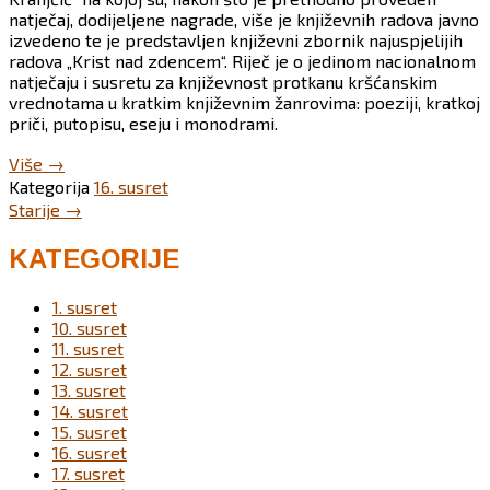
natječaj, dodijeljene nagrade, više je književnih radova javno
izvedeno te je predstavljen književni zbornik najuspjelijih
radova „Krist nad zdencem“. Riječ je o jedinom nacionalnom
natječaju i susretu za književnost protkanu kršćanskim
vrednotama u kratkim književnim žanrovima: poeziji, kratkoj
priči, putopisu, eseju i monodrami.
“Održana
Više
→
završna
Kategorija
16. susret
svečanost
Posts
Starije
→
16.
navigation
„Književnog
KATEGORIJE
Kranjčića“
u
Križevcima”
1. susret
10. susret
11. susret
12. susret
13. susret
14. susret
15. susret
16. susret
17. susret