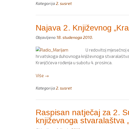
Susret
Kategorija
2. susret
hrvatskoga
duhovnoga
književnoga
Najava 2. Književnog „Kra
stvaralaštva
„Stjepan
Objavljeno
18. studenoga 2010.
Kranjčić””
U redovitoj mjesečnoj e
hrvatskoga duhovnoga književnoga stvaralaštva „St
Kranjčićeva rođenja u subotu 4. prosinca.
“Najava
Više
→
2.
Književnog
Kategorija
2. susret
„Kranjčića””
Raspisan natječaj za 2. 
književnoga stvaralaštva 