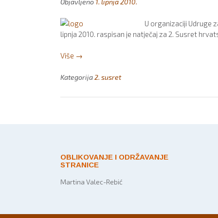
Objavljeno
1. lipnja 2010.
U organizaciji Udruge z
lipnja 2010. raspisan je natječaj za 2. Susret hr
“Raspisan
Više
→
natječaj
za
Kategorija
2. susret
2.
Susret
hrvatskoga
duhovnoga
književnoga
stvaralaštva
„Stjepan
OBLIKOVANJE I ODRŽAVANJE
Kranjčić””
STRANICE
Martina Valec-Rebić