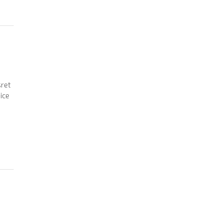
sret
ice