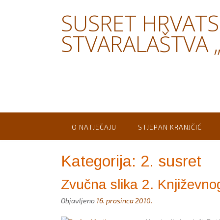
Skip
SUSRET HRVAT
to
content
STVARALAŠTVA „
O NATJEČAJU
STJEPAN KRANJČIĆ
Kategorija:
2. susret
Zvučna slika 2. Književno
Objavljeno
16. prosinca 2010.