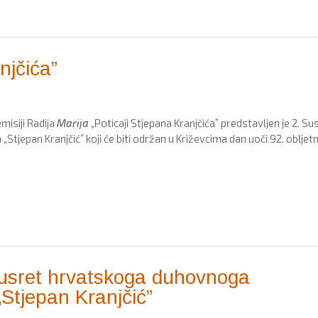
njčića”
misiji Radija
Marija
„Poticaji Stjepana Kranjčića” predstavljen je 2. Su
jepan Kranjčić” koji će biti održan u Križevcima dan uoči 92. obljetn
Susret hrvatskoga duhovnoga
„Stjepan Kranjčić”