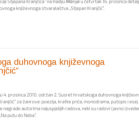
icaji Stjepana Kranjčića” na Radiju
Marija
u četvrtak 16. prosinca detal
ovnoga književnoga stvaralaštva „Stjepan Kranjčić”.
koga duhovnoga književnoga
jčić”
tu 4. prosinca 2010. održan 2. Susret hrvatskoga duhovnoga književ
ranjčić” za žanrove: poezija, kratke priča, monodrama, putopis i esej.
ne nagrade autorima najuspjelijih radova, neki su radovi i javno izveden
 „Na putu do Neba”.