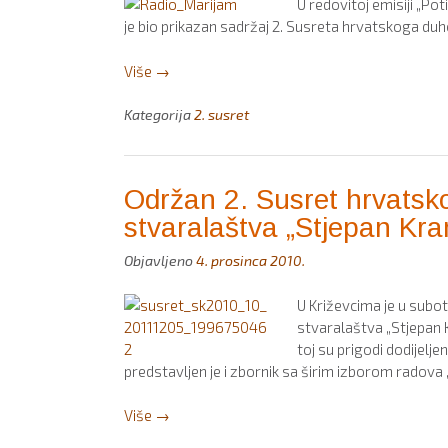
U redovitoj emisiji „Pot
je bio prikazan sadržaj 2. Susreta hrvatskoga duh
“Zvučna
Više
→
slika
2.
Kategorija
2. susret
Književnog
„Kranjčića””
Održan 2. Susret hrvats
stvaralaštva „Stjepan Kran
Objavljeno
4. prosinca 2010.
U Križevcima je u subo
stvaralaštva „Stjepan K
toj su prigodi dodijelje
predstavljen je i zbornik sa širim izborom radova
“Održan
Više
→
2.