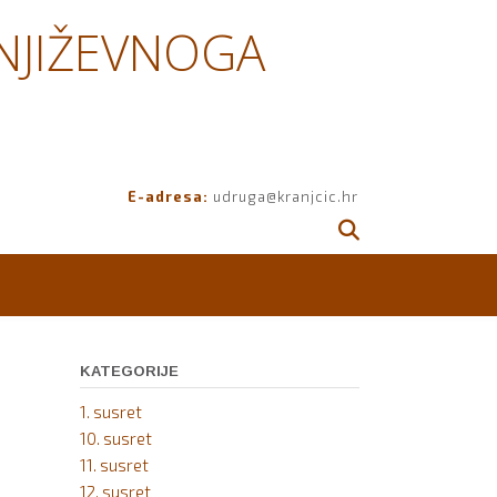
NJIŽEVNOGA
E-adresa:
udruga@kranjcic.hr
KATEGORIJE
1. susret
10. susret
11. susret
12. susret