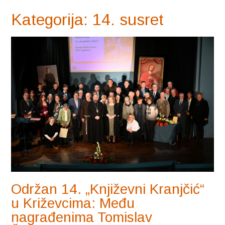
Kategorija:
14. susret
Održan 14. „Književni Kranjčić“
u Križevcima: Među
nagrađenima Tomislav