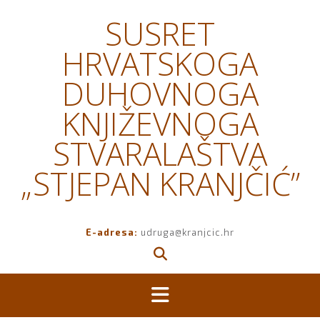
Skip
SUSRET
to
content
HRVATSKOGA
DUHOVNOGA
KNJIŽEVNOGA
STVARALAŠTVA
„STJEPAN KRANJČIĆ”
E-adresa:
udruga@kranjcic.hr