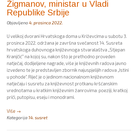
Žigmanov, ministar u Vladi
Republike Srbije
Objavljeno
4. prosinca 2022.
U velikoj dvorani Hrvatskoga doma u Križevcima u subotu 3.
prosinca 2022. održana je završna svečanost 14. Susreta
hrvatskoga duhovnoga književnoga stvaralaštva „Stjepan
Kranjčić“ na kojoj su, nakon što je prethodno proveden
natječaj, dodijeljene nagrade, više je književnih radova javno
izvedeno te je predstavljen zbornik najuspjelijih radova „Istini
u pohode“. Riječ je o jedinom nacionalnom književnom
natječaju i susretu za književnost protkanu kršćanskim
vrednotama u kratkim književnim žanrovima: poeziji, kratkoj
priči, putopisu, eseju i monodrami.
“Održan
Više
→
14.
Kategorija
14. susret
„Književni
Kranjčić“
u