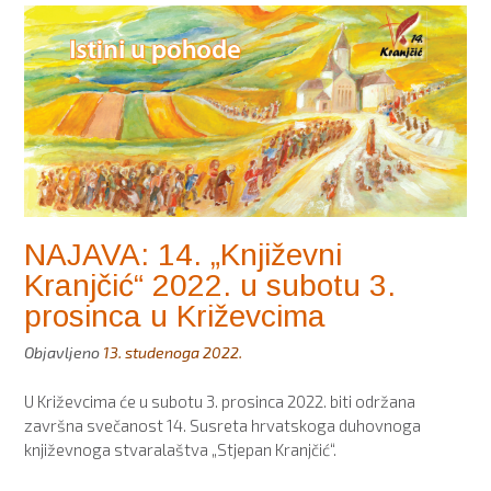
Križevcima:
Među
nagrađenima
Tomislav
Žigmanov,
ministar
u
Vladi
Republike
Srbije”
NAJAVA: 14. „Književni
Kranjčić“ 2022. u subotu 3.
prosinca u Križevcima
Objavljeno
13. studenoga 2022.
U Križevcima će u subotu 3. prosinca 2022. biti održana
završna svečanost 14. Susreta hrvatskoga duhovnoga
književnoga stvaralaštva „Stjepan Kranjčić“.