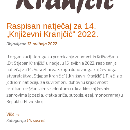
Raspisan natječaj za 14.
„Književni Kranjčić“ 2022.
Objavljeno
12. svibnja 2022.
U organizaciji Udruge za promicanje znamenitih Križevčana
„Dr. Stjepan Kranjčić“ u nedjelju 15. svibnja 2022. raspisan je
natječaj za 14. Susret hrvatskoga duhovnoga književnoga
stvaralaštva „Stjepan Kranjčić“ („Književni Kranjčić“). Riječ je o
jedinom natječaju za suvremenu duhovnu književnost
protkanu kršćanskim vrednotama u kratkim književnim
žanrovima (poezija, kratka priča, putopis, esej, monodrama) u
Republici Hrvatskoj.
“Raspisan
Više
→
natječaj
Kategorija
14. susret
za