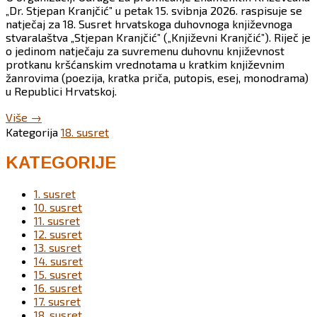
„Dr. Stjepan Kranjčić” u petak 15. svibnja 2026. raspisuje se
natječaj za 18. Susret hrvatskoga duhovnoga književnoga
stvaralaštva „Stjepan Kranjčić” („Književni Kranjčić”). Riječ je
o jedinom natječaju za suvremenu duhovnu književnost
protkanu kršćanskim vrednotama u kratkim književnim
žanrovima (poezija, kratka priča, putopis, esej, monodrama)
u Republici Hrvatskoj.
“Raspisan
Više
→
natječaj
Kategorija
18. susret
za
18.
KATEGORIJE
„Književni
Kranjčić”
1. susret
2026.”
10. susret
11. susret
12. susret
13. susret
14. susret
15. susret
16. susret
17. susret
18. susret