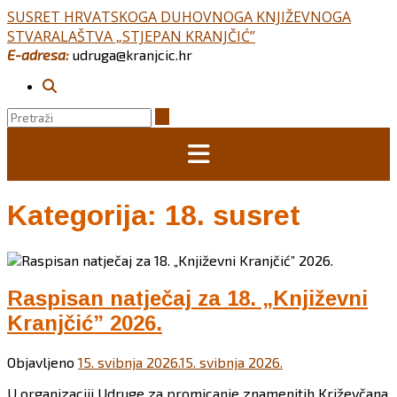
Skip
SUSRET HRVATSKOGA DUHOVNOGA KNJIŽEVNOGA
to
STVARALAŠTVA „STJEPAN KRANJČIĆ”
content
E-adresa:
udruga@kranjcic.hr
Kategorija:
18. susret
Raspisan natječaj za 18. „Književni
Kranjčić” 2026.
Objavljeno
15. svibnja 2026.
15. svibnja 2026.
U organizaciji Udruge za promicanje znamenitih Križevčana