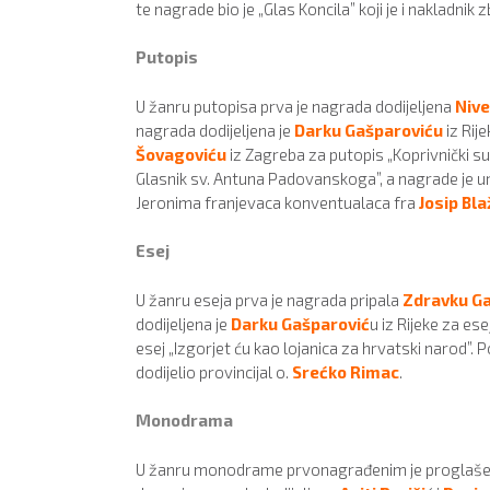
te nagrade bio je „Glas Koncila” koji je i nakladnik
Putopis
U žanru putopisa prva je nagrada dodijeljena
Nive
nagrada dodijeljena je
Darku Gašparoviću
iz Rij
Šovagoviću
iz Zagreba za putopis „Koprivnički su
Glasnik sv. Antuna Padovanskoga”, a nagrade je uruč
Jeronima franjevaca konventualaca fra
Josip Bla
Esej
U žanru eseja prva je nagrada pripala
Zdravku G
dodijeljena je
Darku Gašparović
u iz Rijeke za ese
esej „Izgorjet ću kao lojanica za hrvatski narod”. 
dodijelio provincijal o.
Srećko Rimac
.
Monodrama
U žanru monodrame prvonagrađenim je proglašen r