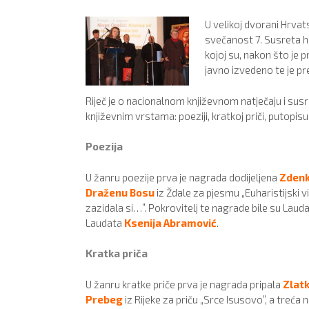
U velikoj dvorani Hrva
svečanost 7. Susreta h
kojoj su, nakon što je 
javno izvedeno te je pr
Riječ je o nacionalnom književnom natječaju i s
književnim vrstama: poeziji, kratkoj priči, putopis
Poezija
U žanru poezije prva je nagrada dodijeljena
Zdenk
Draženu Bosu
iz Ždale za pjesmu „Euharistijski v
zazidala si…”. Pokrovitelj te nagrade bile su Laudato
Laudata
Ksenija Abramović
.
Kratka priča
U žanru kratke priče prva je nagrada pripala
Zlatk
Prebeg
iz Rijeke za priču „Srce Isusovo”, a treća