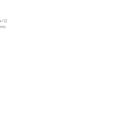
i
 i 12
eno.