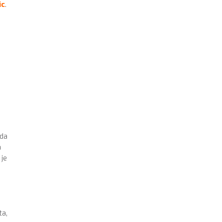
ic
.
ada
a
 je
ta,