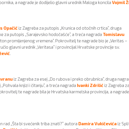
 zbornika, a nagrade je dodijelio glavni urednik Maloga koncila
Vojmil Ž
s Opačić
iz Zagreba za putopis „Krunica od otočnih crtica”, druga
eke za putopis „Sarajevsko hodočašće”, a treća nagrada
Tomislavu
ton promijenjenog vremena”. Pokrovitelj te nagrade bio je „Veritas –
io glavni urednik „Veritasa” i provincijal Hrvatske provincije sv.
žević
.
avranu
iz Zagreba za esej „Do rubova i preko obrubnica”, druga nagr
j „Pohvala knjizi i čitanju”, a treća nagrada
Ivanki Zdrilić
iz Zagreba z
Pokrovitelj te nagrade bila je Hrvatska karmelska provincija, a nagrade
ad „Šta bi svećenik triba znati?” autora
Damira Vukičevića
iz Spli