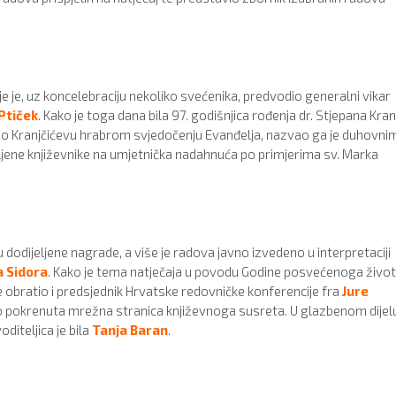
oje je, uz koncelebraciju nekoliko svećenika, predvodio generalni vikar
Ptiček
. Kako je toga dana bila 97. godišnjica rođenja dr. Stjepana Kran
io Kranjčićevu hrabrom svjedočenju Evanđelja, nazvao ga je duhovni
ljene književnike na umjetnička nadahnuća po primjerima sv. Marka
dodijeljene nagrade, a više je radova javno izvedeno u interpretaciji
 Sidora
. Kako je tema natječaja u povodu Godine posvećenoga živo
se obratio i predsjednik Hrvatske redovničke konferencije fra
Jure
avo pokrenuta mrežna stranica književnoga susreta. U glazbenom dijel
diteljica je bila
Tanja Baran
.