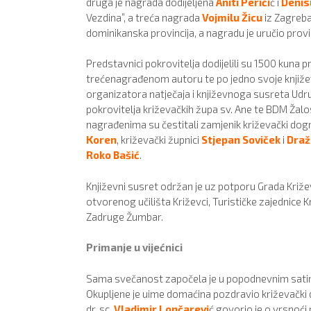
druga je nagrada dodijeljena
Aniti Periči
ć i
Denisu
Vezdina”, a treća nagrada
Vojmilu Žicu
iz Zagreba
dominikanska provincija, a nagradu je uručio provin
Predstavnici pokrovitelja dodijelili su 1500 ku
trećenagrađenom autoru te po jedno svoje književn
organizatora natječaja i književnoga susreta Udru
pokrovitelja križevačkih župa sv. Ane te BDM Žalo
nagrađenima su čestitali zamjenik križevački do
Koren
, križevački župnici
Stjepan Soviček
i
Draž
Roko Bašić
.
Književni susret održan je uz potporu Grada Križ
otvorenog učilišta Križevci, Turističke zajednice Križ
Zadruge Žumbar.
Primanje u vijećnici
Sama svečanost započela je u popodnevnim satim
Okupljene je uime domaćina pozdravio križevački 
dr. sc.
Vladimir Lončarevi
ć govorio je o vrsnoći