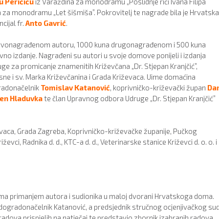
 Peričiću
iz Varaždina za monodramu „Poslidnje riči Ivana Filipa
 za monodramu „Let šišmiša”. Pokrovitelj te nagrade bila je Hrvatska
cijal fr.
Anto Gavri
ć
.
na prvonagrađenom autoru, 1000 kuna drugonagrađenom i 500 kuna
o izdanje. Nagrađeni su autori u svoje domove ponijeli i izdanja
ge za promicanje znamenitih Križevčana „Dr. Stjepan Kranjčić”,
sne i sv. Marka Križevčanina i Grada Križevaca. Uime domaćina
gradonačelnik
Tomislav Katanović
, koprivničko-križevački župan
Da
en Hladuvka
te član Upravnog odbora Udruge „Dr. Stjepan Kranjčić”
evaca, Grada Zagreba, Koprivničko-križevačke županije, Pučkog
evci, Radnika d. d., KTC-a d. d., Veterinarske stanice Križevci d. o. o. i
a primanjem autora i sudionika u maloj dvorani Hrvatskoga doma.
dogradonačelnik Katanović, a predsjednik stručnog ocjenjivačkog su
 radova prispjelih na natječaj te predstavio zbornik izabranih radova