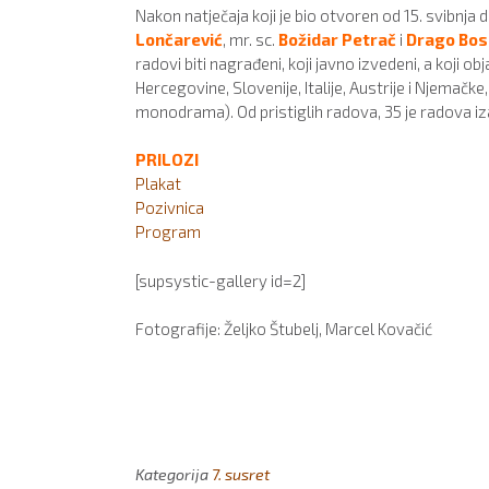
Nakon natječaja koji je bio otvoren od 15. svibnja d
Lončarević
, mr. sc.
Božidar Petrač
i
Drago Bos
radovi biti nagrađeni, koji javno izvedeni, a koji ob
Hercegovine, Slovenije, Italije, Austrije i Njemačke
monodrama). Od pristiglih radova, 35 je radova iz
PRILOZI
Plakat
Pozivnica
Program
[supsystic-gallery id=2]
Fotografije: Željko Štubelj, Marcel Kovačić
Kategorija
7. susret