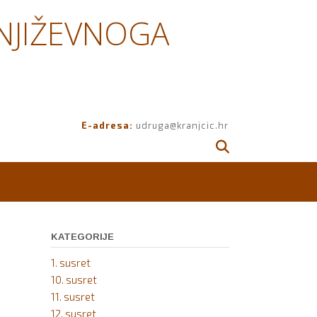
NJIŽEVNOGA
E-adresa:
udruga@kranjcic.hr
KATEGORIJE
1. susret
10. susret
11. susret
12. susret