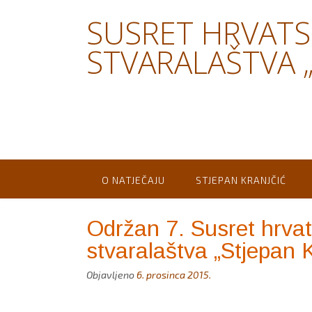
Skip
SUSRET HRVAT
to
content
STVARALAŠTVA „
O NATJEČAJU
STJEPAN KRANJČIĆ
Održan 7. Susret hrva
stvaralaštva „Stjepan K
Objavljeno
6. prosinca 2015.