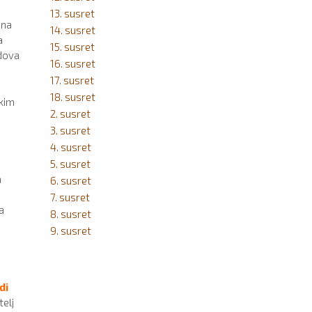
13. susret
šna
14. susret
a
15. susret
adova
16. susret
17. susret
18. susret
tkim
2. susret
3. susret
4. susret
5. susret
a
6. susret
7. susret
a
8. susret
9. susret
di
telj