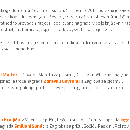
tskoga doma u Križevcima u subotu 5. prosinca 2015. održana je zavr
rvatskoga duhovnoga književnoga stvaralaštva „Stjepan Kranjčić” n
prethodno proveden natječaj, dodijeljene nagrade, više je književnih r
edstavljen zbornik najuspjelijih radova „Sveta zaljubljenost”.
usretu za duhovnu književnost protkanu kršćanskim vrednotama u kra
u, eseju i monodrami.
i Maltar
iz Novoga Marofa za pjesmu „Diete vu noči”, druga nagrad
ijenac”, a treća nagrada
Zdravku Gavranu
iz Zagreba za pjesmu „Ti
 likovne galerije, portal i televizija, a nagrade je dodijelila direktoric
u Kraljiću
iz Velenja za priču „Tinčeka su ftopili”, druga nagrada
Jago
 nagrada
Smiljani Šund
e iz Zagreba za priču „Božić u Pasičini”. Pokrovi