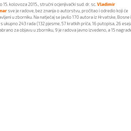
o 15. kolovoza 2015., stručni ocjenjivački sud: dr. sc.
Vladimir
nar
sve je radove, bez znanja o autorstvu, pročitao i odredio koji će
javljeni u zborniku. Na natječaj se javilo 170 autora iz Hrvatske, Bosne 
, s ukupno 243 rada (132 pjesme, 57 kratkih priča, 16 putopisa, 26 eseja
abrano za objavu u zborniku, 9 je radova javno izvedeno, a 15 nagrađ