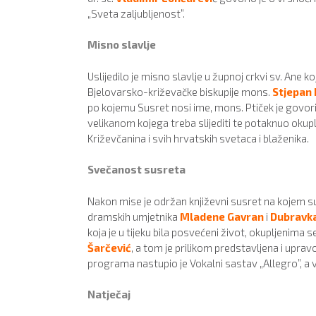
„Sveta zaljubljenost”.
Misno slavlje
Uslijedilo je misno slavlje u župnoj crkvi sv. Ane k
Bjelovarsko-križevačke biskupije mons.
Stjepan 
po kojemu Susret nosi ime, mons. Ptiček je govor
velikanom kojega treba slijediti te potaknuo okup
Križevčanina i svih hrvatskih svetaca i blaženika.
Svečanost susreta
Nakon mise je održan književni susret na kojem su 
dramskih umjetnika
Mladene Gavran
i
Dubravka
koja je u tijeku bila posvećeni život, okupljenima 
Šarčević
, a tom je prilikom predstavljena i upr
programa nastupio je Vokalni sastav „Allegro”, a vo
Natječaj