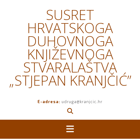
Skip
SUSRET
to
content
HRVATSKOGA
DUHOVNOGA
KNJIŽEVNOGA
STVARALAŠTVA
„STJEPAN KRANJČIĆ”
E-adresa:
udruga@kranjcic.hr