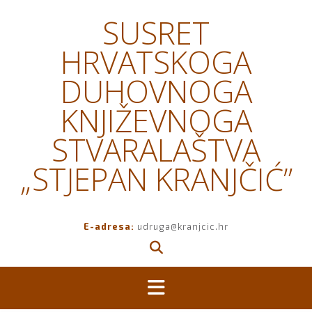
Skip
SUSRET
to
content
HRVATSKOGA
DUHOVNOGA
KNJIŽEVNOGA
STVARALAŠTVA
„STJEPAN KRANJČIĆ”
E-adresa:
udruga@kranjcic.hr