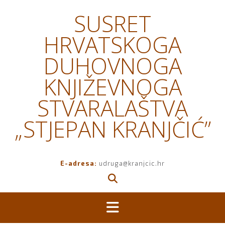
Skip
SUSRET
to
content
HRVATSKOGA
DUHOVNOGA
KNJIŽEVNOGA
STVARALAŠTVA
„STJEPAN KRANJČIĆ”
E-adresa:
udruga@kranjcic.hr