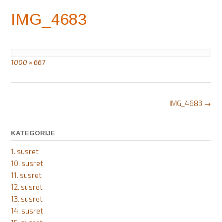
IMG_4683
Full
1000 × 667
size
Post
IMG_4683
→
navigation
KATEGORIJE
1. susret
10. susret
11. susret
12. susret
13. susret
14. susret