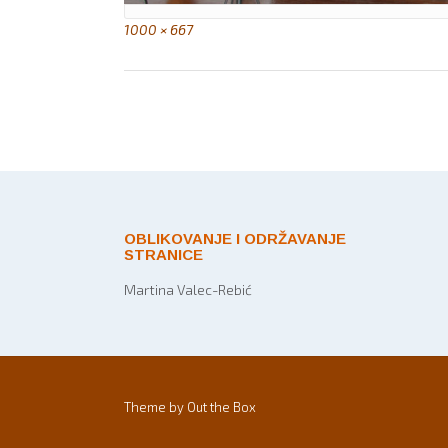
Full
1000 × 667
size
Post
navigation
OBLIKOVANJE I ODRŽAVANJE
STRANICE
Martina Valec-Rebić
Theme by
Out the Box