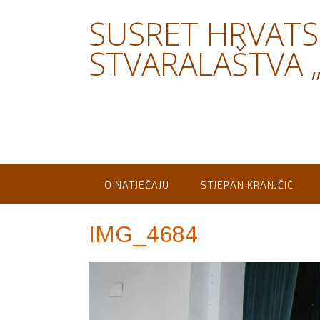
Skip
SUSRET HRVAT
to
content
STVARALAŠTVA „
O NATJEČAJU
STJEPAN KRANJČIĆ
IMG_4684