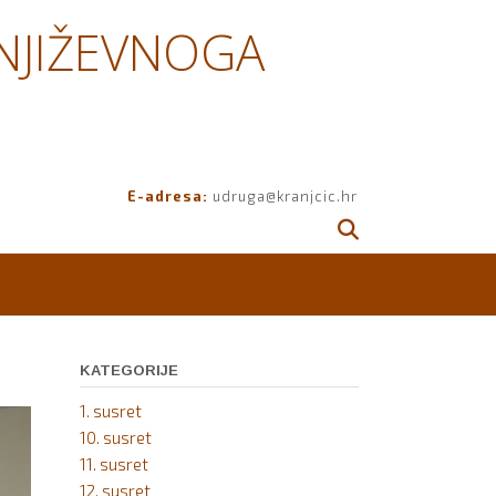
NJIŽEVNOGA
E-adresa:
udruga@kranjcic.hr
KATEGORIJE
1. susret
10. susret
11. susret
12. susret