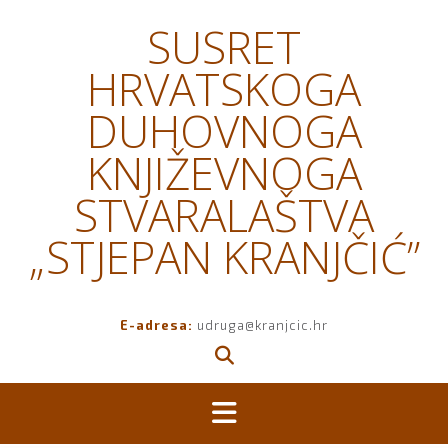
Skip
SUSRET
to
content
HRVATSKOGA
DUHOVNOGA
KNJIŽEVNOGA
STVARALAŠTVA
„STJEPAN KRANJČIĆ”
E-adresa:
udruga@kranjcic.hr