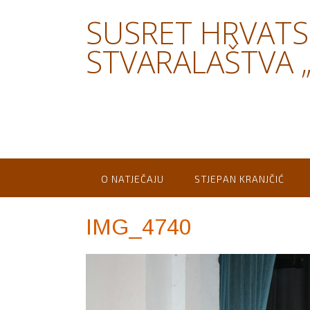
Skip
SUSRET HRVAT
to
content
STVARALAŠTVA „
O NATJEČAJU
STJEPAN KRANJČIĆ
IMG_4740