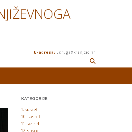
NJIŽEVNOGA
E-adresa:
udruga@kranjcic.hr
KATEGORIJE
1. susret
10. susret
11. susret
12. susret