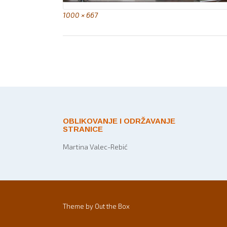
Full
1000 × 667
size
Post
navigation
OBLIKOVANJE I ODRŽAVANJE
STRANICE
Martina Valec-Rebić
Theme by
Out the Box